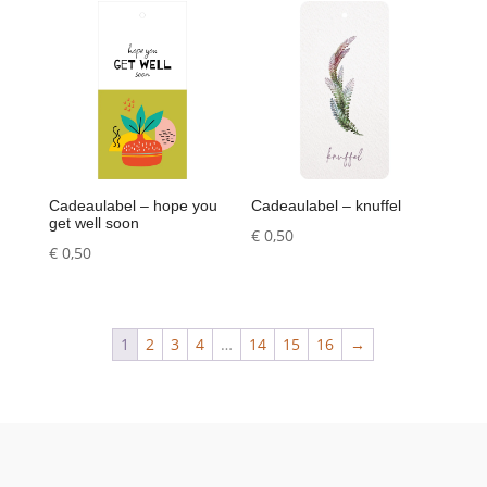
Cadeaulabel – hope you
Cadeaulabel – knuffel
get well soon
€
0,50
€
0,50
1
2
3
4
…
14
15
16
→