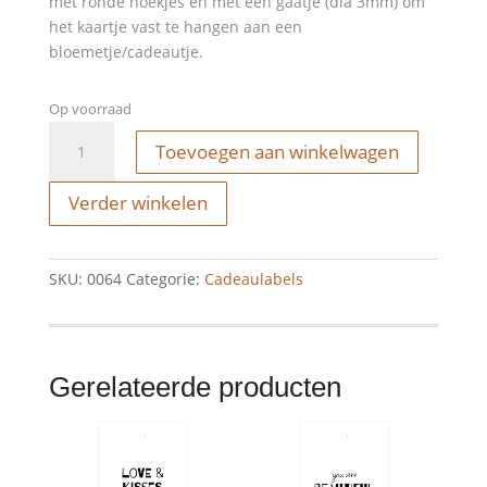
met ronde hoekjes en met een gaatje (dia 3mm) om
het kaartje vast te hangen aan een
bloemetje/cadeautje.
Op voorraad
Cadeaulabel
Toevoegen aan winkelwagen
-
dankjewel
Verder winkelen
aantal
SKU:
0064
Categorie:
Cadeaulabels
Gerelateerde producten