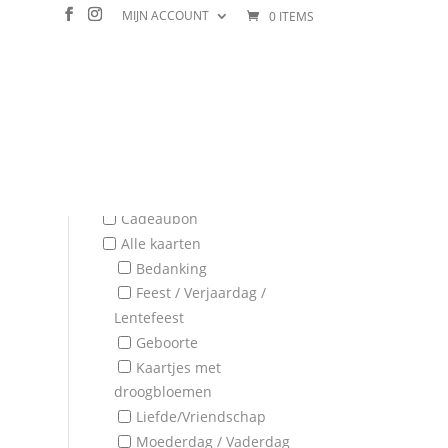
MIJN ACCOUNT
0 ITEMS
Filter
Cadeaubon
Alle kaarten
Bedanking
Feest / Verjaardag /
Lentefeest
Geboorte
Kaartjes met
droogbloemen
Liefde/Vriendschap
Moederdag / Vaderdag