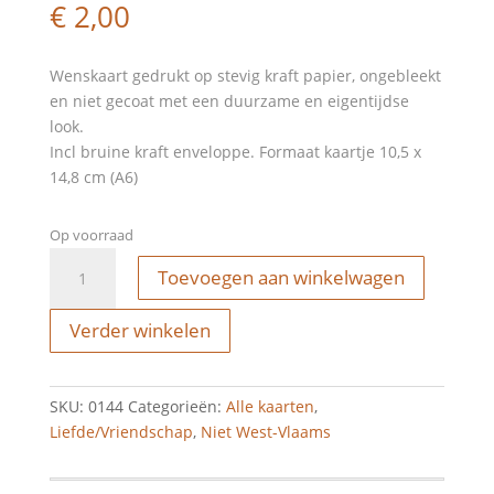
€
2,00
Wenskaart gedrukt op stevig kraft papier, ongebleekt
en niet gecoat met een duurzame en eigentijdse
look.
Incl bruine kraft enveloppe. Formaat kaartje 10,5 x
14,8 cm (A6)
Op voorraad
Wenskaart
Toevoegen aan winkelwagen
-
hell
Verder winkelen
yeah
you
set
SKU:
0144
Categorieën:
Alle kaarten
,
me
Liefde/Vriendschap
,
Niet West-Vlaams
on
fire
aantal