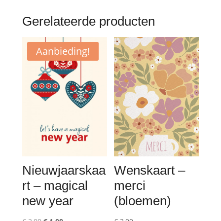
Gerelateerde producten
Aanbieding!
Wenskaart –
Nieuwjaarskaa
merci
rt – magical
(bloemen)
new year
Oorspronkelijke
Huidige