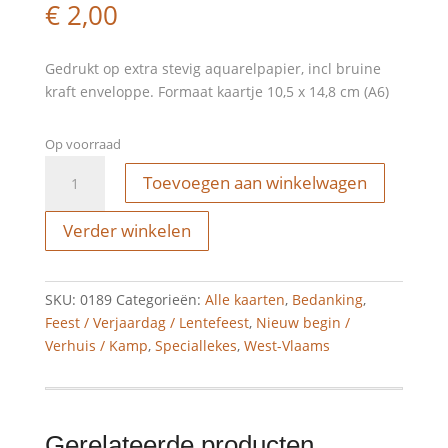
€
2,00
Gedrukt op extra stevig aquarelpapier, incl bruine
kraft enveloppe. Formaat kaartje 10,5 x 14,8 cm (A6)
Op voorraad
Wenskaart
Toevoegen aan winkelwagen
-
wok
Verder winkelen
ol
up
pensioen
SKU:
0189
Categorieën:
Alle kaarten
,
Bedanking
,
aantal
Feest / Verjaardag / Lentefeest
,
Nieuw begin /
Verhuis / Kamp
,
Speciallekes
,
West-Vlaams
Gerelateerde producten