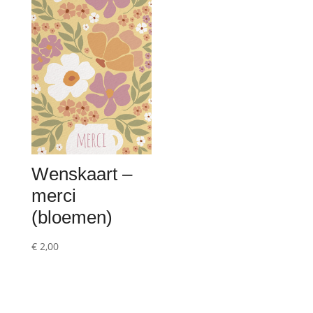
€ 2,00.
€ 1,00.
Wenskaart –
merci
(bloemen)
€
2,00