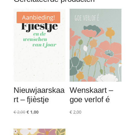
Aanbieding!
Nieuwjaarskaa
Wenskaart –
rt – fjièstje
goe verlof é
Oorspronkelijke
Huidige
€
2,00
€
1,00
€
2,00
prijs
prijs
was:
is: