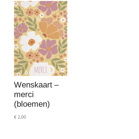
€ 2,00.
€ 1,00.
Wenskaart –
merci
(bloemen)
€
2,00