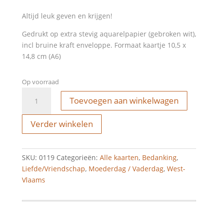
Altijd leuk geven en krijgen!
Gedrukt op extra stevig aquarelpapier (gebroken wit),
incl bruine kraft enveloppe. Formaat kaartje 10,5 x
14,8 cm (A6)
Op voorraad
Wenskaart
Toevoegen aan winkelwagen
-
wit
Verder winkelen
je
gie
aantal
SKU:
0119
Categorieën:
Alle kaarten
,
Bedanking
,
Liefde/Vriendschap
,
Moederdag / Vaderdag
,
West-
Vlaams