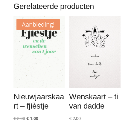
Gerelateerde producten
Aanbieding!
Nieuwjaarskaa
Wenskaart – ti
rt – fjièstje
van dadde
Oorspronkelijke
Huidige
€
2,00
€
1,00
€
2,00
prijs
prijs
was:
is: