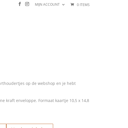
MIJN ACCOUNT
0 ITEMS
e
arthoudertjes op de webshop en je hebt
ine kraft enveloppe. Formaat kaartje 10,5 x 14,8