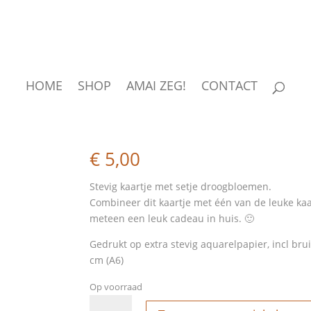
HOME
SHOP
AMAI ZEG!
CONTACT
Wenskaart – veel sterkt
€
5,00
Stevig kaartje met setje droogbloemen.
Combineer dit kaartje met één van de leuke ka
meteen een leuk cadeau in huis. 🙂
Gedrukt op extra stevig aquarelpapier, incl bru
cm (A6)
Op voorraad
Wenskaart