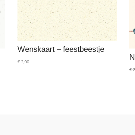
Wenskaart – feestbeestje
N
€
2,00
€
2