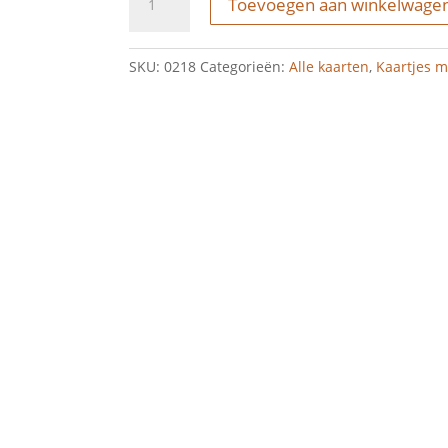
Toevoegen aan winkelwage
-
veel
sterkte
SKU:
0218
Categorieën:
Alle kaarten
,
Kaartjes 
aantal