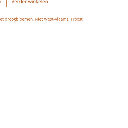
n
Verder winkelen
met droogbloemen
,
Niet West-Vlaams
,
Troost