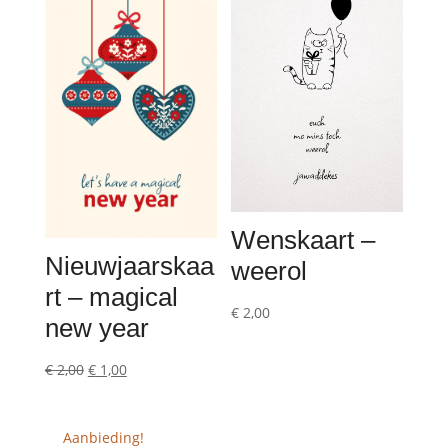
Wenskaart –
Nieuwjaarskaa
weerol
rt – magical
€
2,00
new year
Oorspronkelijke
Huidige
€
2,00
€
1,00
prijs
prijs
was:
is:
Aanbieding!
€ 2,00.
€ 1,00.