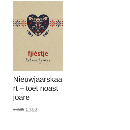
Nieuwjaarskaa
rt – toet noast
joare
Oorspronkelijke
Huidige
€
2,00
€
1,00
prijs
prijs
was:
is: