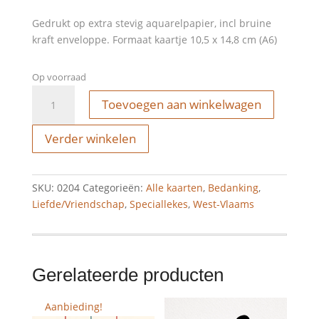
Gedrukt op extra stevig aquarelpapier, incl bruine
kraft enveloppe. Formaat kaartje 10,5 x 14,8 cm (A6)
Op voorraad
Wenskaart
Toevoegen aan winkelwagen
-
me
Verder winkelen
overol
bie
aantal
SKU:
0204
Categorieën:
Alle kaarten
,
Bedanking
,
Liefde/Vriendschap
,
Speciallekes
,
West-Vlaams
Gerelateerde producten
Aanbieding!