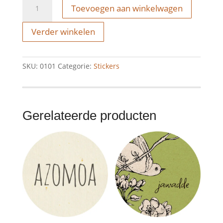
Toevoegen aan winkelwagen
stief
wel
Verder winkelen
bedankt
aantal
SKU:
0101
Categorie:
Stickers
Gerelateerde producten