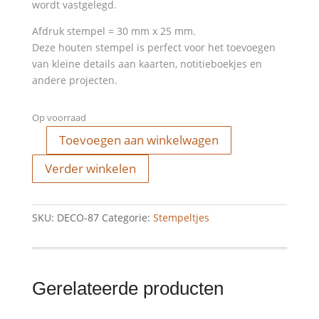
wordt vastgelegd.
Afdruk stempel = 30 mm x 25 mm.
Deze houten stempel is perfect voor het toevoegen
van kleine details aan kaarten, notitieboekjes en
andere projecten.
Op voorraad
Toevoegen aan winkelwagen
Stempel
-
Verder winkelen
have
a
nice
SKU:
DECO-87
Categorie:
Stempeltjes
day
(vierkant)
aantal
Gerelateerde producten