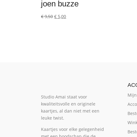
joen buzze
Oorspronkelijke
Huidige
€
9,50
€
5,00
prijs
prijs
was:
is:
€ 9,50.
€ 5,00.
AC
Mijn
Studio Amai staat voor
kwaliteitsvolle en originele
Acco
kaartjes, al dan niet met een
Best
leuke twist.
Win
Kaartjes voor elke gelegenheid
Best
met een boodschap die de