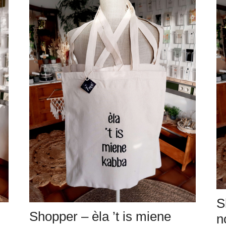
S
Shopper – èla ’t is miene
n