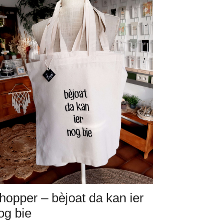
hopper – bèjoat da kan ier
og bie