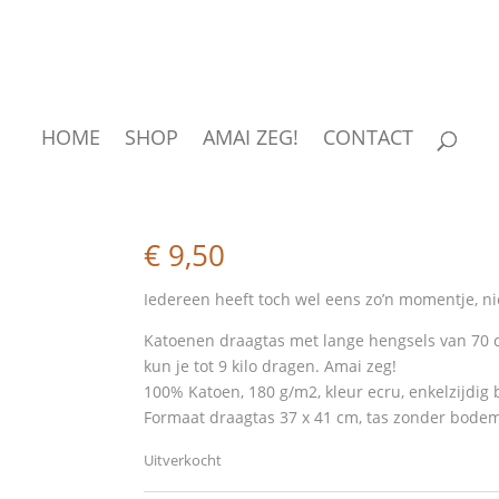
HOME
SHOP
AMAI ZEG!
CONTACT
Shopper – moe kik juste
€
9,50
Iedereen heeft toch wel eens zo’n momentje, ni
Katoenen draagtas met lange hengsels van 70 cm
kun je tot 9 kilo dragen. Amai zeg!
100% Katoen, 180 g/m2, kleur ecru, enkelzijdig 
Formaat draagtas 37 x 41 cm, tas zonder bode
Uitverkocht