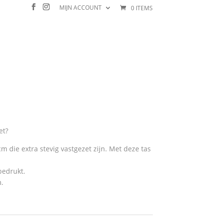
MIJN ACCOUNT
0 ITEMS
 niet
et?
 die extra stevig vastgezet zijn. Met deze tas
bedrukt.
m.