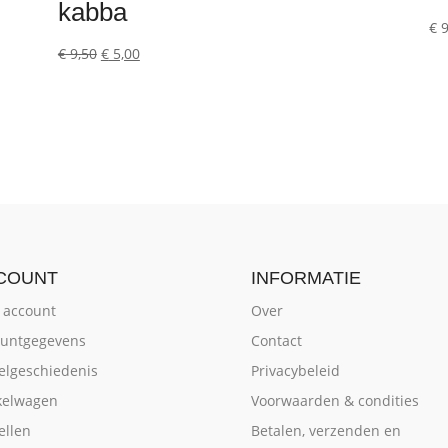
kabba
€
9
Oorspronkelijke
Huidige
€
9,50
€
5,00
prijs
prijs
was:
is:
€ 9,50.
€ 5,00.
COUNT
INFORMATIE
 account
Over
untgegevens
Contact
elgeschiedenis
Privacybeleid
kelwagen
Voorwaarden & condities
ellen
Betalen, verzenden en