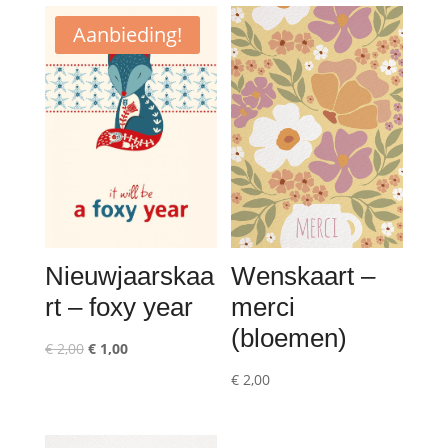
Aanbieding!
Wenskaart –
Nieuwjaarskaa
merci
rt – foxy year
(bloemen)
Oorspronkelijke
Huidige
€
2,00
€
1,00
prijs
prijs
€
2,00
was:
is:
€ 2,00.
€ 1,00.