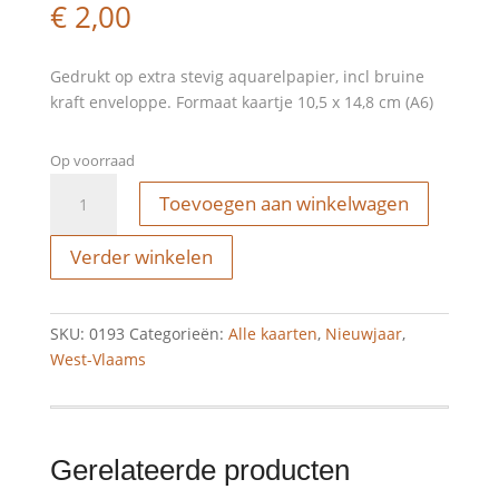
€
2,00
Gedrukt op extra stevig aquarelpapier, incl bruine
kraft enveloppe. Formaat kaartje 10,5 x 14,8 cm (A6)
Op voorraad
Nieuwjaarskaart
Toevoegen aan winkelwagen
-
weerol
Verder winkelen
nieuwjoar
aantal
SKU:
0193
Categorieën:
Alle kaarten
,
Nieuwjaar
,
West-Vlaams
Gerelateerde producten