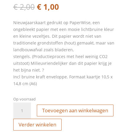
Oorspronkelijke
Huidige
€
2,00
€
1,00
prijs
prijs
was:
is:
Nieuwjaarskaart gedrukt op PaperWise, een
€ 2,00.
€ 1,00.
ongebleekt papier met een mooie lichtbruine kleur
en kleine vezeltjes. Dit papier wordt niet van
traditionele grondstoffen (hout) gemaakt, maar van
landbouwafval zoals bladeren,
stengels. (Productieproces met heel weinig CO2
uitstoot) Milieuvriendelijker dan dit papier krijg je
het bijna niet. ?
Incl bruine kraft enveloppe. Formaat kaartje 10,5 x
14,8 cm (A6)
Op voorraad
Nieuwjaarskaart
Toevoegen aan winkelwagen
-
merry
Verder winkelen
&