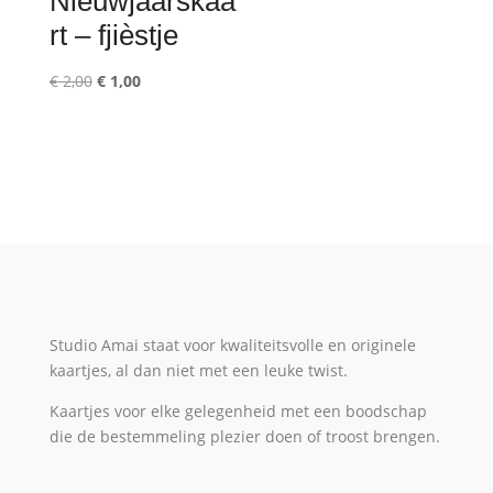
Nieuwjaarskaa
rt – fjièstje
Oorspronkelijke
Huidige
€
2,00
€
1,00
prijs
prijs
was:
is:
€ 2,00.
€ 1,00.
Studio Amai staat voor kwaliteitsvolle en originele
kaartjes, al dan niet met een leuke twist.
Kaartjes voor elke gelegenheid met een boodschap
die de bestemmeling plezier doen of troost brengen.