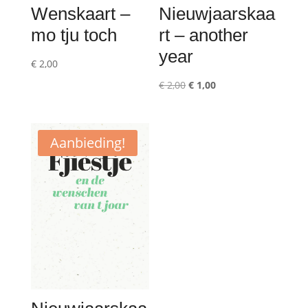
Wenskaart –
Nieuwjaarskaa
mo tju toch
rt – another
year
€
2,00
Oorspronkelijke
Huidige
€
2,00
€
1,00
prijs
prijs
was:
is:
€ 2,00.
€ 1,00.
Aanbieding!